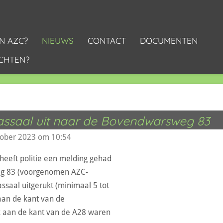
N AZC?
NIEUWS
CONTACT
DOCUMENTEN
CHTEN?
massaal uit naar de Bovendwarsweg 83
tober 2023 om 10:54
 heeft politie een melding gehad
g 83 (voorgenomen AZC-
massaal uitgerukt (minimaal 5 tot
 aan de kant van de
 aan de kant van de A28 waren