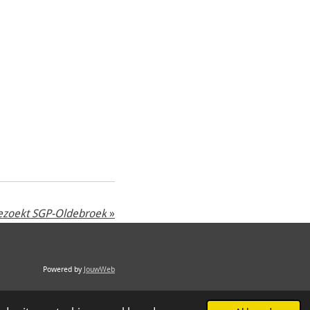
ezoekt SGP-Oldebroek
»
Powered by
JouwWeb