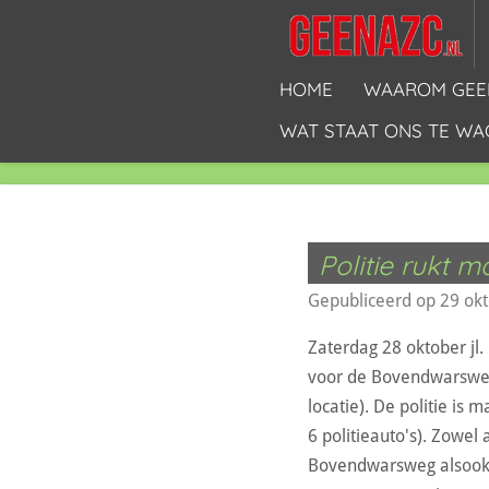
Ga
direct
naar
HOME
WAAROM GEE
de
WAT STAAT ONS TE WA
hoofdinhoud
Politie rukt 
Gepubliceerd op 29 ok
Zaterdag 28 oktober jl.
voor de Bovendwarswe
locatie). De politie is 
6 politieauto's). Zowel
Bovendwarsweg alsook