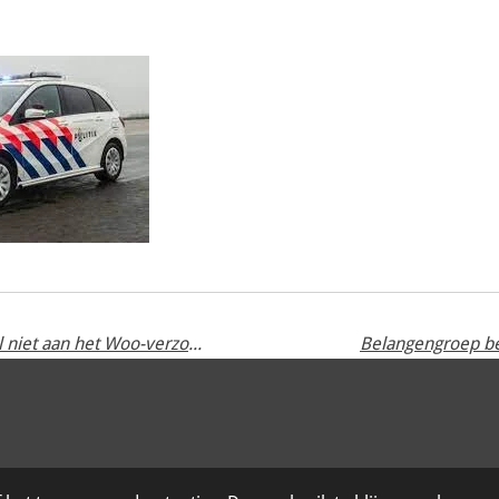
Burgemeester kan/wil niet aan het Woo-verzoek voldoen!! Belangengroep gaat naar de Rechter.
Belangengroep b