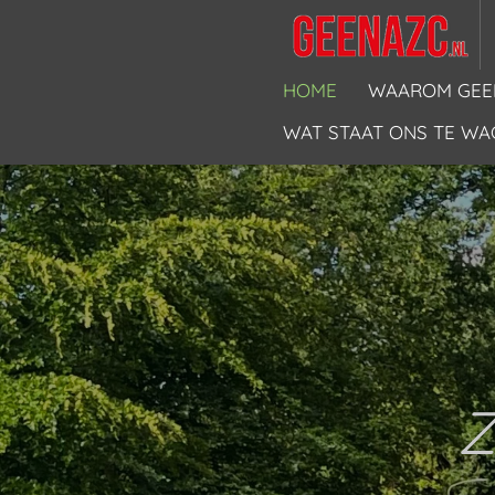
Ga
direct
naar
HOME
WAAROM GEE
de
WAT STAAT ONS TE WA
hoofdinhoud