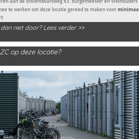
iseren aan de Bovendwarsweg 83. Burgemeester en Wethouders h
ee te werken om deze locatie gereed te maken voor
minimaa
!!
an niet door? Lees verder >>
C op deze locatie?