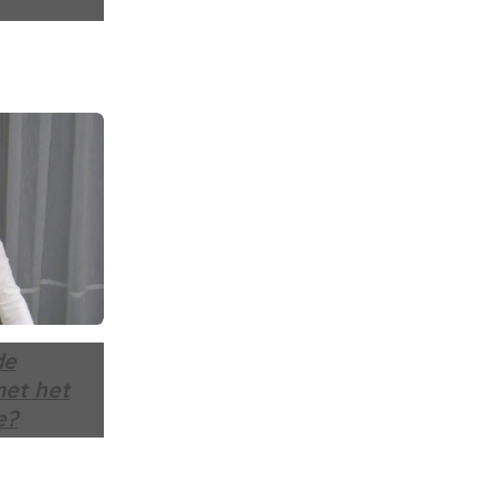
de
et het
e?