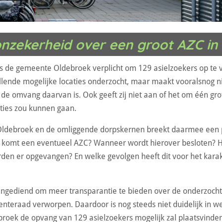
nzekerheid over een groot AZC in
 is de gemeente Oldebroek verplicht om 129 asielzoekers op t
illende mogelijke locaties onderzocht, maar maakt vooralsnog 
t de omvang daarvan is. Ook geeft zij niet aan of het om één grot
ties zou kunnen gaan.
Oldebroek en de omliggende dorpskernen breekt daarmee een 
 komt een eventueel AZC? Wanneer wordt hierover besloten? H
den er opgevangen? En welke gevolgen heeft dit voor het kara
e ingediend om meer transparantie te bieden over de onderzocht
nteraad verworpen. Daardoor is nog steeds niet duidelijk in we
oek de opvang van 129 asielzoekers mogelijk zal plaatsvinden