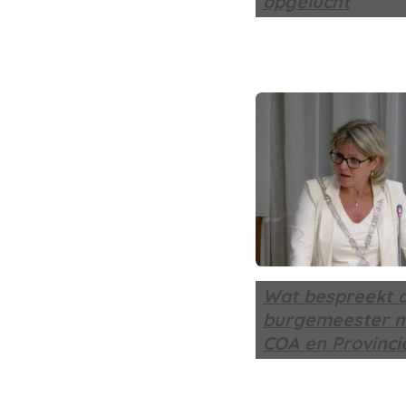
opgelucht
Wat bespreekt 
burgemeester m
COA en Provinci