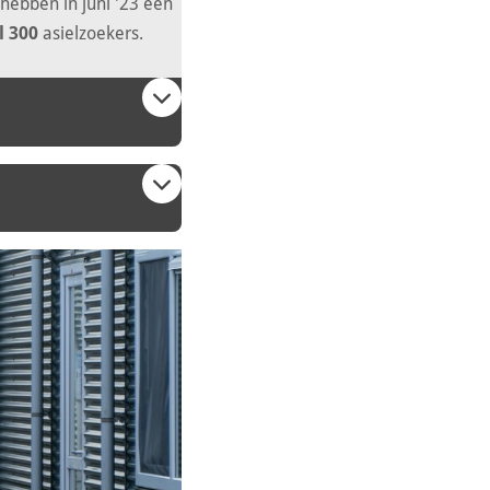
ebben in juni '23 een
l
300
asielzoekers.