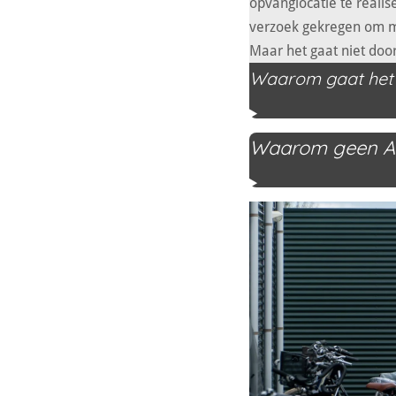
opvanglocatie te real
verzoek gekregen om m
Maar het gaat niet door
Waarom gaat het d
Waarom geen AZ