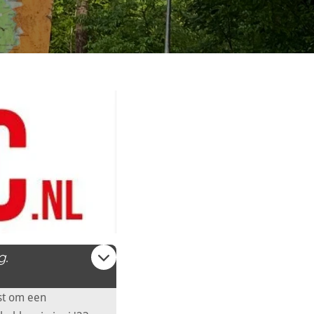
g.
st om een