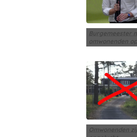
Burgemeester n
omwonenden op
Omwonenden zi