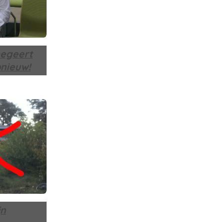
egeert
nieuw!
jn