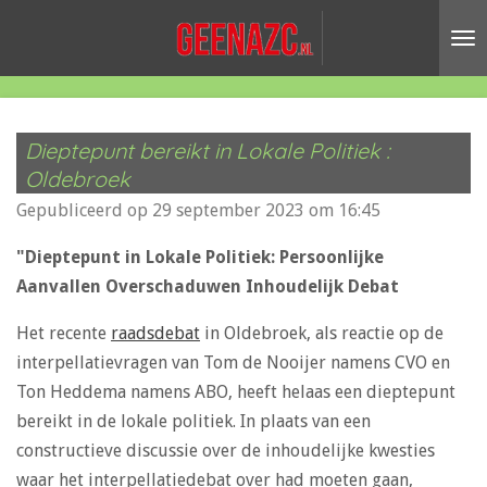
Ga
direct
naar
de
hoofdinhoud
Dieptepunt bereikt in Lokale Politiek :
Oldebroek
Gepubliceerd op 29 september 2023 om 16:45
"Dieptepunt in Lokale Politiek: Persoonlijke
Aanvallen Overschaduwen Inhoudelijk Debat
Het recente
raadsdebat
in Oldebroek, als reactie op de
interpellatievragen van Tom de Nooijer namens CVO en
Ton Heddema namens ABO, heeft helaas een dieptepunt
bereikt in de lokale politiek. In plaats van een
constructieve discussie over de inhoudelijke kwesties
waar het interpellatiedebat over had moeten gaan,