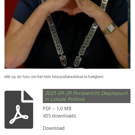
Klik op de foto om het hele Interpellatiedebat te bekijken!
2023-09-29 Persbericht Dieptepunt
in Lokale Politiek
PDF – 1,0 MB
435 downloads
Download