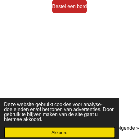
Bestel een bord
Deze website gebruikt cookies voor analyse-
doeleinden en/of het tonen van advertenties. Door
Klik op foto
gebruik te blijven maken van de site gaat u
hiermee akkoord.
«
Vorige
Volgende
»
Akkoord
© 2023 - 2026 geenazc.nl